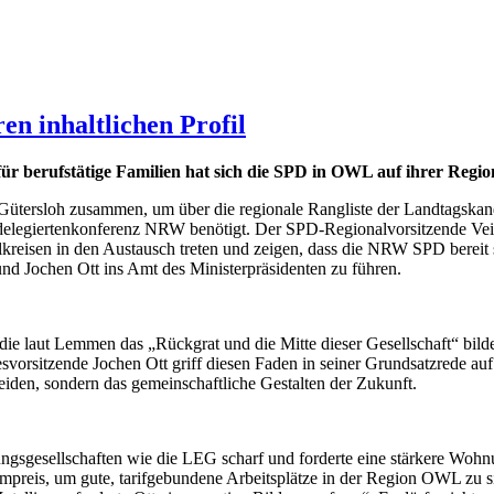
en inhaltlichen Profil
 für berufstätige Familien hat sich die SPD in OWL auf ihrer Reg
Gütersloh zusammen, um über die regionale Rangliste der Landtagskand
esdelegiertenkonferenz NRW benötigt. Der SPD-Regionalvorsitzende Ve
reisen in den Austausch treten und zeigen, dass die NRW SPD bereit se
und Jochen Ott ins Amt des Ministerpräsidenten zu führen.
, die laut Lemmen das „Rückgrat und die Mitte dieser Gesellschaft“ bi
orsitzende Jochen Ott griff diesen Faden in seiner Grundsatzrede auf u
eiden, sondern das gemeinschaftliche Gestalten der Zukunft.
hnungsgesellschaften wie die LEG scharf und forderte eine stärkere W
trompreis, um gute, tarifgebundene Arbeitsplätze in der Region OWL zu s