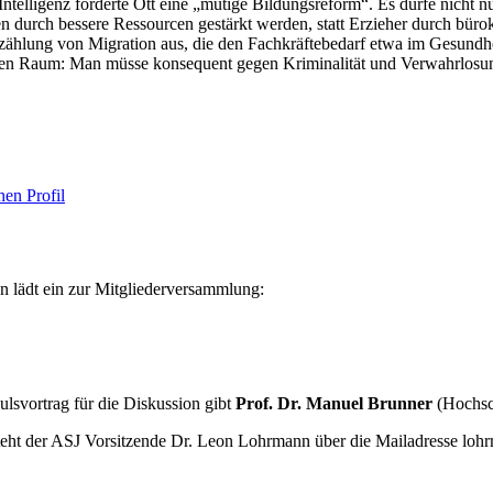
telligenz forderte Ott eine „mutige Bildungsreform“. Es dürfe nicht 
en durch bessere Ressourcen gestärkt werden, statt Erzieher durch bür
Erzählung von Migration aus, die den Fachkräftebedarf etwa im Gesundhe
ichen Raum: Man müsse konsequent gegen Kriminalität und Verwahrlosun
hen Profil
 lädt ein zur Mitgliederversammlung:
ulsvortrag für die Diskussion gibt
Prof. Dr. Manuel Brunner
(Hochsch
steht der ASJ Vorsitzende Dr. Leon Lohrmann über die Mailadresse lo