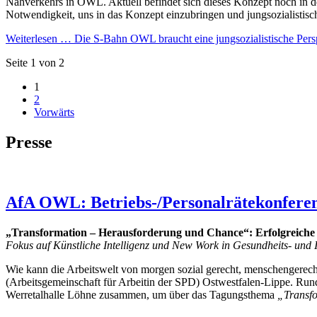
Nahverkehrs in OWL. Aktuell befindet sich dieses Konzept noch in de
Notwendigkeit, uns in das Konzept einzubringen und jungsozialistisc
Weiterlesen …
Die S-Bahn OWL braucht eine jungsozialistische Pers
Seite 1 von 2
1
2
Vorwärts
Presse
AfA OWL: Betriebs-/Personalrätekonfere
„Transformation – Herausforderung und Chance“: Erfolgreiche
Fokus auf Künstliche Intelligenz und New Work in Gesundheits- und In
Wie kann die Arbeitswelt von morgen sozial gerecht, menschengerecht
(Arbeitsgemeinschaft für Arbeitin der SPD) Ostwestfalen-Lippe. Rund
Werretalhalle Löhne zusammen, um über das Tagungsthema
„Transfo