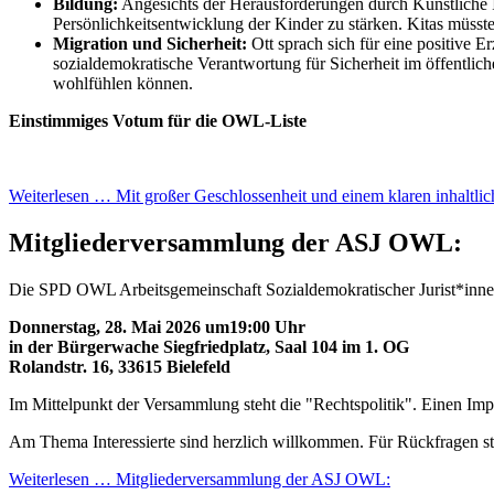
Bildung:
Angesichts der Herausforderungen durch Künstliche In
Persönlichkeitsentwicklung der Kinder zu stärken. Kitas müsst
Migration und Sicherheit:
Ott sprach sich für eine positive 
sozialdemokratische Verantwortung für Sicherheit im öffentl
wohlfühlen können.
Einstimmiges Votum für die OWL-Liste
Weiterlesen …
Mit großer Geschlossenheit und einem klaren inhaltlic
Mitgliederversammlung der ASJ OWL:
Die SPD OWL Arbeitsgemeinschaft Sozialdemokratischer Jurist*innen
Donnerstag, 28. Mai 2026 um19:00 Uhr
in der Bürgerwache Siegfriedplatz, Saal 104 im 1. OG
Rolandstr. 16, 33615 Bielefeld
Im Mittelpunkt der Versammlung steht die "Rechtspolitik". Einen Imp
Am Thema Interessierte sind herzlich willkommen. Für Rückfragen 
Weiterlesen …
Mitgliederversammlung der ASJ OWL: