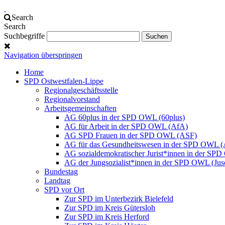
Search
Search
Suchbegriffe
Navigation überspringen
Home
SPD Ostwestfalen-Lippe
Regionalgeschäftsstelle
Regionalvorstand
Arbeitsgemeinschaften
AG 60plus in der SPD OWL (60plus)
AG für Arbeit in der SPD OWL (AfA)
AG SPD Frauen in der SPD OWL (ASF)
AG für das Gesundheitswesen in der SPD OWL 
AG sozialdemokratischer Jurist*innen in der SP
AG der Jungsozialist*innen in der SPD OWL (Jus
Bundestag
Landtag
SPD vor Ort
Zur SPD im Unterbezirk Bielefeld
Zur SPD im Kreis Gütersloh
Zur SPD im Kreis Herford