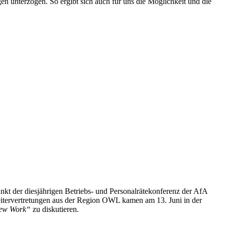
n unterzogen. So ergibt sich auch für uns die Möglichkeit und die
nkt der diesjährigen Betriebs- und Personalrätekonferenz der AfA
beitervertretungen aus der Region OWL kamen am 13. Juni in der
New Work“
zu diskutieren.