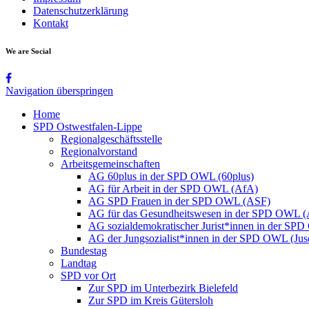
Datenschutzerklärung
Kontakt
We are Social
Navigation überspringen
Home
SPD Ostwestfalen-Lippe
Regionalgeschäftsstelle
Regionalvorstand
Arbeitsgemeinschaften
AG 60plus in der SPD OWL (60plus)
AG für Arbeit in der SPD OWL (AfA)
AG SPD Frauen in der SPD OWL (ASF)
AG für das Gesundheitswesen in der SPD OWL 
AG sozialdemokratischer Jurist*innen in der SP
AG der Jungsozialist*innen in der SPD OWL (Jus
Bundestag
Landtag
SPD vor Ort
Zur SPD im Unterbezirk Bielefeld
Zur SPD im Kreis Gütersloh