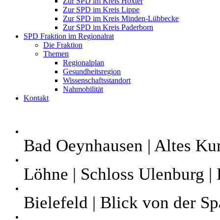
Zur SPD im Kreis Höxter
Zur SPD im Kreis Lippe
Zur SPD im Kreis Minden-Lübbecke
Zur SPD im Kreis Paderborn
SPD Fraktion im Regionalrat
Die Fraktion
Themen
Regionalplan
Gesundheitsregion
Wissenschaftsstandort
Nahmobilität
Kontakt
Bad Oeynhausen | Altes Ku
Löhne | Schloss Ulenburg | 
Bielefeld | Blick von der S