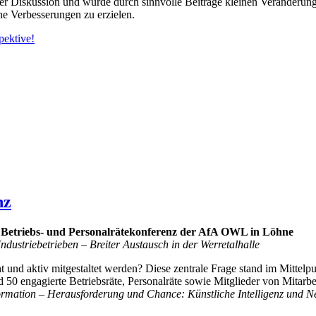
r Diskussion und wurde durch sinnvolle Beiträge kleinen Veränderunge
he Verbesserungen zu erzielen.
pektive!
nz
 Betriebs- und Personalrätekonferenz der AfA OWL in Löhne
dustriebetrieben – Breiter Austausch in der Werretalhalle
 und aktiv mitgestaltet werden? Diese zentrale Frage stand im Mittelpu
 50 engagierte Betriebsräte, Personalräte sowie Mitglieder von Mitar
rmation – Herausforderung und Chance: Künstliche Intelligenz und 